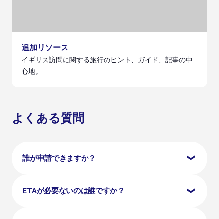
追加リソース
イギリス訪問に関する旅行のヒント、ガイド、記事の中
心地。
よくある質問
誰が申請できますか？
観光、ビジネス、学業（最大6ヶ月）またはトランジ
ETAが必要ないのは誰ですか？
ットでイギリスに旅行する資格のある国の市民は、UK
ETAを申請できます。申請を完了するためには、有効