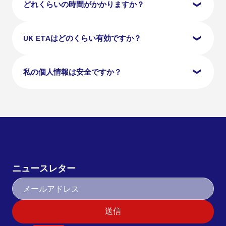
なバイオメトリックパスポート、デジタルパスポート
イギリスとアイルランドの市民は、イギリスに入国す
どれくらいの時間がかかりますか？
写真、および有効なメールアドレスが必要です。
るためにETAを必要としません。また、有効なイギリ
スビザ、滞在許可証、またはイギリスに入国できる他
の移民ステータスを持つ旅行者は、ETAを申請する必
ほとんどのUK ETA申請は1〜3営業日で処理されま
UK ETAはどのくらい有効ですか？
要はありません。
す。ただし、追加の確認が必要な場合、処理に時間が
かかることがあります。旅行予定日よりも早めに申請
することをお勧めします。
UK ETAは、承認日から2年間有効です。パスポートの
私の個人情報は安全ですか？
有効期限が先に来る場合は、その期限までです。この
期間中、旅行目的に応じて、最大6か月の滞在でイギ
リスに複数回入国できます。
はい。申請プロセスで提供されたすべての個人情報
は、イギリスのデータ保護法に基づいて安全に保存さ
れます。データはETA申請の処理にのみ使用され、無
断で第三者と共有されることはありません。
ニュースレター
送信