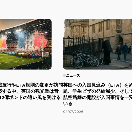
ニュース
戦旅行やETA規則の変更が訪問
英国への入国見込み（ETA）を
築する中、英国の観光業は音
題、学生ビザの発給減少、そし
12億ポンドの追い風を受ける
航空路線の開設が入国事情を一
いる
04/07/2026