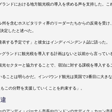
グランドにおける地方観光税の導入を求める声を支持した。こ
ル州を含むホスピタリティ界のリーダーたちからの反発を受け
を決定したと述べた。
発表する予定です」と彼女は
インディペンデント誌に
語った。
イングランドに観光税を導入する計画はないと以前から言ってい
観光セクターと協力することで、宿泊に対する課税を導入する
いることは明らかだ。インバウンド観光は英国で3番目に大き
後もこの分野を支援していくことを約束する」。
相違
ーのアンディ・バーナム市長やロンドンのサディク・カーン市