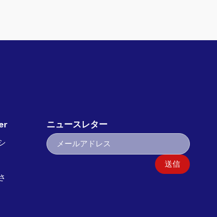
er
ニュースレター
シ
送信
さ