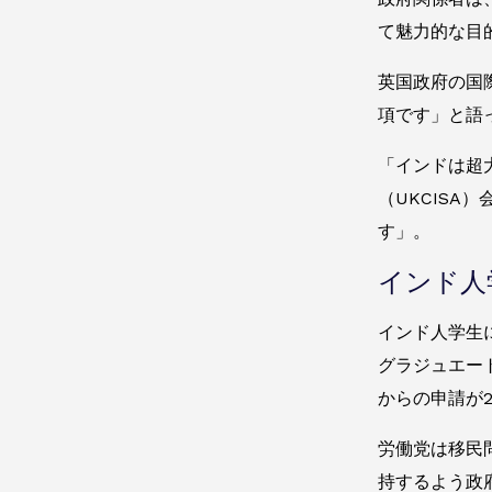
て魅力的な目
英国政府の国
項です」と語
「インドは超
（UKCIS
す」。
インド人
インド人学生
グラジュエー
からの申請が
労働党は移民
持するよう政