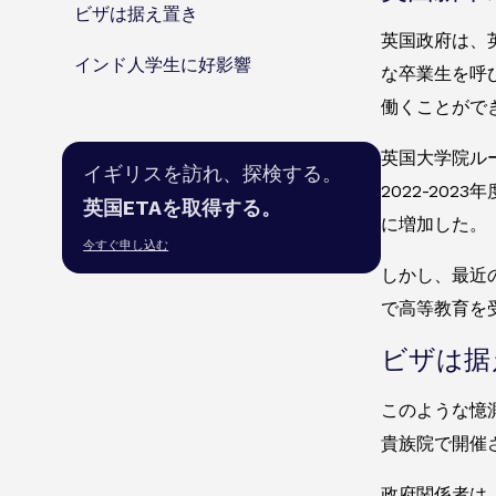
ビザは据え置き
英国政府は、
インド人学生に好影響
な卒業生を呼
働くことがで
英国大学院ル
イギリスを訪れ、探検する。
2022-20
英国ETAを取得する。
に増加した。
今すぐ申し込む
しかし、最近
で高等教育を
ビザは据
このような憶
貴族院で開催
政府関係者は