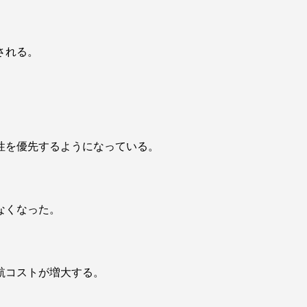
される。
。
性を優先するようになっている。
なくなった。
航コストが増大する。