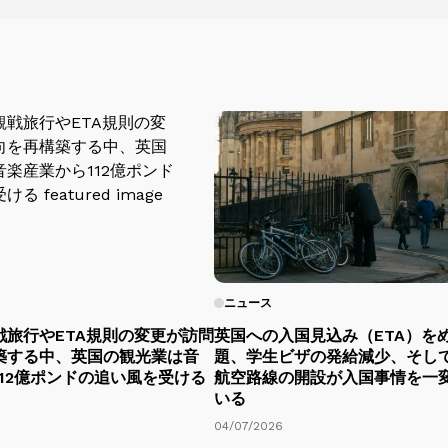
ニュース
戦旅行やETA規則の変更が訪問
英国への入国見込み（ETA）を
築する中、英国の観光業は音
題、学生ビザの発給減少、そし
12億ポンドの追い風を受ける
航空路線の開設が入国事情を一
いる
04/07/2026