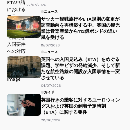
22/07/2026
ニュース
サッカー観戦旅行やETA規則の変更が
訪問動向を再構築する中、英国の観光
業は音楽産業から112億ポンドの追い
風を受ける
15/07/2026
ニュース
英国への入国見込み（ETA）をめぐる
課題、学生ビザの発給減少、そして新
たな航空路線の開設が入国事情を一変
させている
04/07/2026
ガイド
英国行きの乗客に対するユーロウィン
グスおよび英国の到着予定時刻
（ETA）に関する要件
28/06/2026