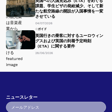
英国への入国見込み（ETA）をめぐる
課題、学生ビザの発給減少、そして新
たな航空路線の開設が入国事情を一変
させている
04/07/2026
ガイド
英国行きの乗客に対するユーロウィン
グスおよび英国の到着予定時刻
（ETA）に関する要件
28/06/2026
ニュースレター