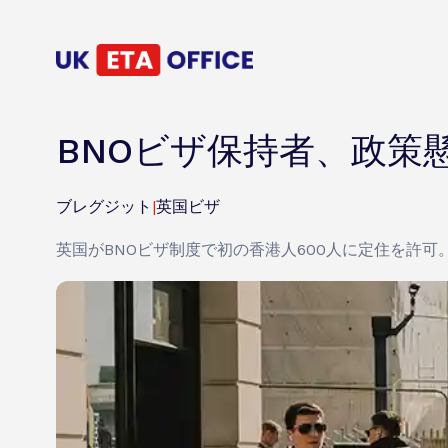
BNOビザ保持者、政策
ブレグジット
|
英国ビザ
英国がBNOビザ制度で初の香港人600人に定住を許