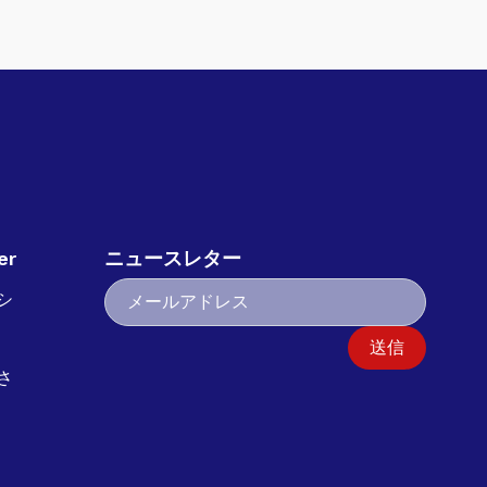
er
ニュースレター
シ
送信
さ