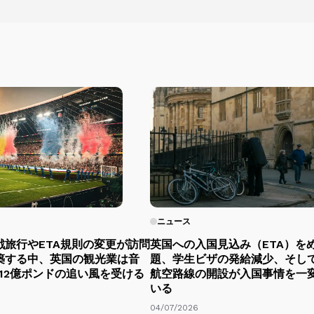
ニュース
戦旅行やETA規則の変更が訪問
英国への入国見込み（ETA）を
築する中、英国の観光業は音
題、学生ビザの発給減少、そし
12億ポンドの追い風を受ける
航空路線の開設が入国事情を一
いる
04/07/2026