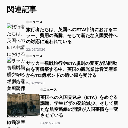
関連記事
ニュース
旅行者たちは、英国へのETA申請におけるエ
ラー、費用の高騰、そして新たな入国要件へ
の対応に追われている
22/07/2026
ニュース
サッカー観戦旅行やETA規則の変更が訪問動
向を再構築する中、英国の観光業は音楽産業
から112億ポンドの追い風を受ける
15/07/2026
ニュース
英国への入国見込み（ETA）をめぐる
課題、学生ビザの発給減少、そして新
たな航空路線の開設が入国事情を一変
させている
04/07/2026