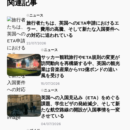
関連記事
ニュース
旅行者たちは、英国へのETA申請におけるエ
ラー、費用の高騰、そして新たな入国要件へ
の対応に追われている
22/07/2026
ニュース
サッカー観戦旅行やETA規則の変更が
訪問動向を再構築する中、英国の観光
業は音楽産業から112億ポンドの追い
風を受ける
15/07/2026
ニュース
英国への入国見込み（ETA）をめぐる
課題、学生ビザの発給減少、そして新
たな航空路線の開設が入国事情を一変
させている
04/07/2026