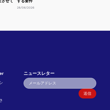
変させて
する要件
28/06/2026
er
ニュースレター
シ
送信
さ