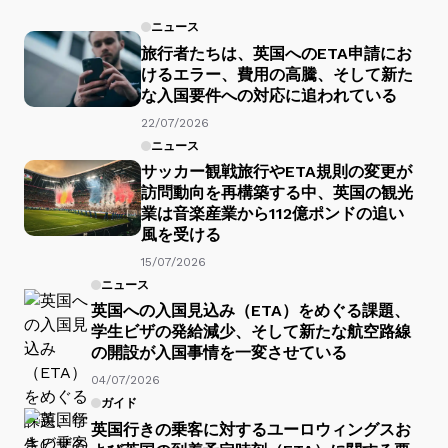
ニュース
旅行者たちは、英国へのETA申請にお
けるエラー、費用の高騰、そして新た
な入国要件への対応に追われている
22/07/2026
ニュース
サッカー観戦旅行やETA規則の変更が
訪問動向を再構築する中、英国の観光
業は音楽産業から112億ポンドの追い
風を受ける
15/07/2026
ニュース
英国への入国見込み（ETA）をめぐる課題、
学生ビザの発給減少、そして新たな航空路線
の開設が入国事情を一変させている
04/07/2026
ガイド
英国行きの乗客に対するユーロウィングスお