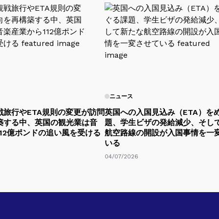
ニュース
戦旅行やETA規則の変更が訪問
英国への入国見込み（ETA）を
築する中、英国の観光業は音
題、学生ビザの発給減少、そし
12億ポンドの追い風を受ける
航空路線の開設が入国事情を一
いる
04/07/2026