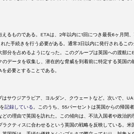
与えるものである。ETAは、2年以内に1回につき最長6ヶ月間
化された手続きを行う必要がある。通常3日以内に発行されるこ
の大部分を占めるようになった。このグループは英国への渡航に
クのデータを収集し、潜在的な脅威を到着前に特定する英国の
Aを必要とすることである。
プはサウジアラビア、ヨルダン、クウェートなど。次いで、U
者を
記録している
。このうち、55パーセントは英国からの帰国
などの理由で英国を訪れた。この傾向は、不法入国者や政治的
プラクティスに合わせるという英国の戦略を反映している。米
。英国版は、手頃な価格とシンプルさで際立っており、対象と