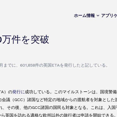
ホーム
情報
アプリ
0万件を突破
9月までに、601,858件の英国ETAを発行したと記している。
TA）の
発行に
成功している。このマイルストーンは、国境警備
力会議（GCC）諸国など特定の地域からの渡航者を対象とした渡
れ、その後、他のGCC諸国の国民も対象となる。これは、入
月8日から英国を訪れる適格な欧州以外の旅行者は申請を開始できる