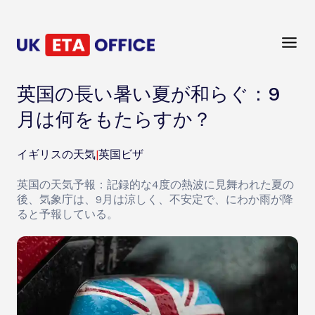
英国の長い暑い夏が和らぐ：9
月は何をもたらすか？
イギリスの天気
|
英国ビザ
英国の天気予報：記録的な4度の熱波に見舞われた夏の
後、気象庁は、9月は涼しく、不安定で、にわか雨が降
ると予報している。