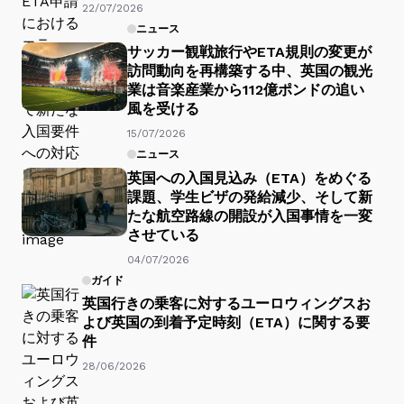
22/07/2026
ニュース
サッカー観戦旅行やETA規則の変更が
訪問動向を再構築する中、英国の観光
業は音楽産業から112億ポンドの追い
風を受ける
15/07/2026
ニュース
英国への入国見込み（ETA）をめぐる
課題、学生ビザの発給減少、そして新
たな航空路線の開設が入国事情を一変
させている
04/07/2026
ガイド
英国行きの乗客に対するユーロウィングスお
よび英国の到着予定時刻（ETA）に関する要
件
28/06/2026